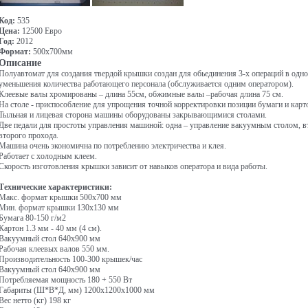
Код:
535
Цена:
12500 Евро
Год:
2012
Формат:
500x700мм
Описание
Полуавтомат для создания твердой крышки создан для обьединения 3-х операций в одн
уменьшения количества работающего персонала (обслуживается одним оператором).
Клеевые валы хромированы – длина 55см, обжимные валы –рабочая длина 75 см.
На столе - приспособление для упрощения точной корректировки позиции бумаги и карт
Тыльная и лицевая сторона машины оборудованы закрывающимися столами.
Две педали для простоты управления машиной: одна – управление вакуумным столом, в
второго прохода.
Машина очень экономична по потреблению электричества и клея.
Работает с холодным клеем.
Скорость изготовления крышки зависит от навыков оператора и вида работы.
Технические характеристики:
Макс. формат крышки 500x700 мм
Мин. формат крышки 130х130 мм
Бумага 80-150 г/м2
Картон 1.3 мм - 40 мм (4 см).
Вакуумный стол 640x900 мм
Рабочая клеевых валов 550 мм.
Производительность 100-300 крышек/час
Вакуумный стол 640x900 мм
Потребляемая мощность 180 + 550 Вт
Габариты (Ш*В*Д, мм) 1200x1200x1000 мм
Вес нетто (кг) 198 кг