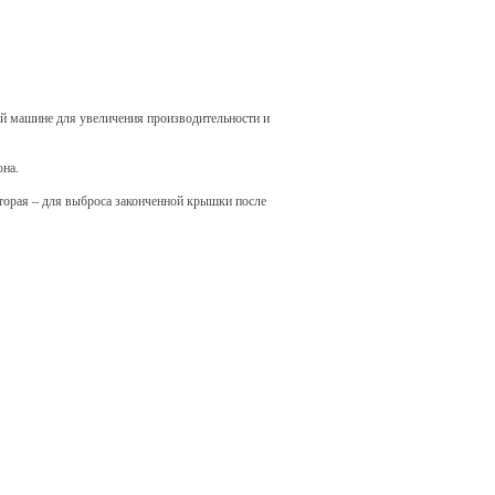
ой машине для увеличения производительности и
она.
торая – для выброса законченной крышки после