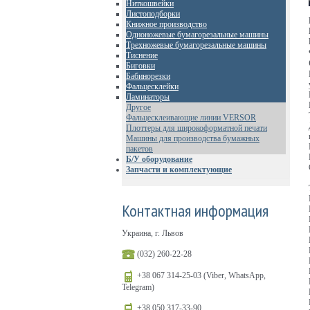
Ниткошвейки
Листоподборки
Книжное производство
Одноножевые бумагорезальные машины
Трехножевые бумагорезальные машины
Тиснение
Биговки
Бабинорезки
Фальцесклейки
Ламинаторы
Другое
Фальцесклеивающие линии VERSOR
Плоттеры для широкоформатной печати
Машины для производства бумажных
пакетов
Б/У оборудование
Запчасти и комплектующие
Контактная информация
Украина, г. Львов
(032) 260-22-28
+38 067 314-25-03 (Viber, WhatsApp,
Telegram)
+38 050 317-33-90