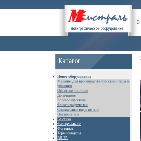
О
полиграфическое оборудование
Каталог
Новое оборудование
Машины для производства бумажной тары и
упаковки
Офсетное листовое
Допечатное
Ролевое офсетное
Флексографическое
Специальные виды печати
Постпечатное
Высечка
Фальцевальное
Флутовки
Термобиндеры
ВШРА